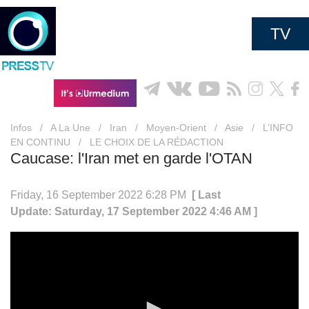
TV
Infos
/
A La Une
/
Iran
/
Moyen-Orient
/
Asie
/
L’INFO
EN CONTINU
/
LE CHOIX DE LA RÉDACTION
Caucase: l'Iran met en garde l'OTAN
Friday, 16 September 2022 6:28 PM
[ Last
Update: Saturday, 17 September 2022 4:46 AM ]