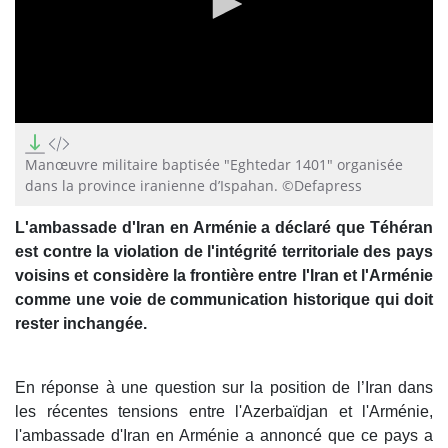
0
seconds
of
Manœuvre militaire baptisée "Eghtedar 1401" organisée
0
dans la province iranienne d’Ispahan. ©Defapress
seconds
L'ambassade d'Iran en Arménie a déclaré que Téhéran
est contre la violation de l'intégrité territoriale des pays
voisins et considère la frontière entre l'Iran et l'Arménie
comme une voie de communication historique qui doit
rester inchangée.
En réponse à une question sur la position de l’Iran dans
les récentes tensions entre l'Azerbaïdjan et l'Arménie,
l'ambassade d'Iran en Arménie a annoncé que ce pays a