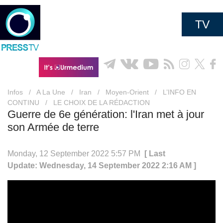
TV
Infos
/
A La Une
/
Iran
/
Moyen-Orient
/
L’INFO EN
CONTINU
/
LE CHOIX DE LA RÉDACTION
Guerre de 6e génération: l'Iran met à jour
son Armée de terre
Monday, 12 September 2022 5:57 PM
[ Last
Update: Wednesday, 14 September 2022 2:16 AM ]