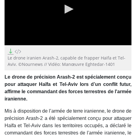
0
seconds
of
Le drone iranien Arash-2, capable de frapper Haïfa et Tel-
39
Aviv. ©Nournews // Vidéo: Manœuvre Eghtedar-1401
seconds
Le drone de précision Arash-2 est spécialement conçu
pour attaquer Haïfa et Tel-Aviv lors d’un conflit futur,
affirme le commandant des forces terrestres de l'armée
iranienne.
Mis à disposition de l’armée de terre iranienne, le drone de
précision Arash-2 a été spécialement conçu pour attaquer
Haïfa et Tel-Aviv dans les territoires occupés, a déclaré le
commandant des forces terrestres de l'armée iranienne, le