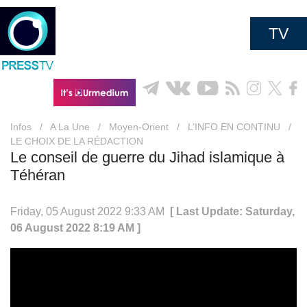
TV
Infos
/
A La Une
/
Moyen-Orient
/
L’INFO EN CONTINU
/
LE CHOIX DE LA RÉDACTION
Le conseil de guerre du Jihad islamique à
Téhéran
Friday, 05 August 2022 9:33 AM
[ Last Update: Saturday,
06 August 2022 8:19 AM ]