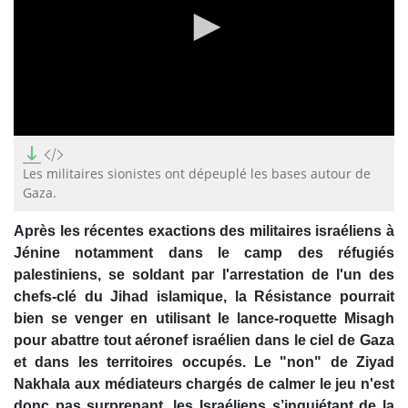
0
seconds
of
Les militaires sionistes ont dépeuplé les bases autour de
2
Gaza.
minutes,
51
seconds
Après les récentes exactions des militaires israéliens à
Jénine notamment dans le camp des réfugiés
palestiniens, se soldant par l'arrestation de l'un des
chefs-clé du Jihad islamique, la Résistance pourrait
bien se venger en utilisant le lance-roquette Misagh
pour abattre tout aéronef israélien dans le ciel de Gaza
et dans les territoires occupés. Le "non" de Ziyad
Nakhala aux médiateurs chargés de calmer le jeu n'est
donc pas surprenant, les Israéliens s’inquiétant de la