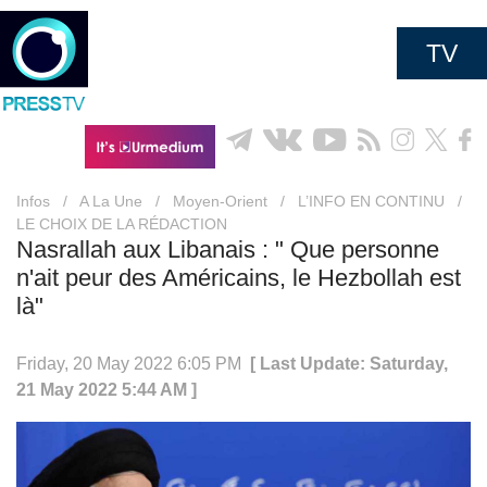
TV
Infos
/
A La Une
/
Moyen-Orient
/
L’INFO EN CONTINU
/
LE CHOIX DE LA RÉDACTION
Nasrallah aux Libanais : " Que personne
n'ait peur des Américains, le Hezbollah est
là"
Friday, 20 May 2022 6:05 PM
[ Last Update: Saturday,
21 May 2022 5:44 AM ]