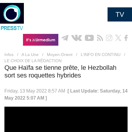
TV
Infos
/
A La Une
/
Moyen-Orient
/
L’INFO EN CONTINU
/
LE CHOIX DE LA RÉDACTION
Que Haïfa se tienne prête, le Hezbollah
sort ses roquettes hybrides
Friday, 13 May 2022 8:57 AM
[ Last Update: Saturday, 14
May 2022 5:07 AM ]