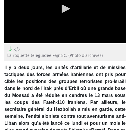
0
seconds
of
La roquette téléguidée Fajr-5C. (Photo d'archives)
1
minute,
Il y a deux jours, les unités d'artillerie et de missiles
8
seconds
tactiques des forces armées iraniennes ont pris pour
cible les positions des groupes terroristes pro-Israël
dans le nord de l'Irak près d'Erbil où une grande base
du Mossad a été réduite en cendres le 13 mars sous
les coups des Fateh-110 iraniens. Par ailleurs, le
secrétaire général du Hezbollah a mis en garde, cette
semaine, l'entité sioniste contre tout aventurisme anti-
Liban alors qu'a été lancé ce lundi et pour un mois le