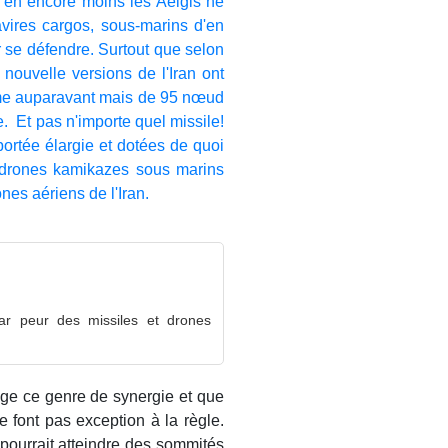
t en encore moins les Aeigis ne
avires cargos, sous-marins d'en
 se défendre. Surtout que selon
nouvelle versions de l'Iran ont
me auparavant mais de 95 nœud
e. Et pas n'importe quel missile!
ortée élargie et dotées de quoi
s drones kamikazes sous marins
nes aériens de l'Iran.
ar peur des missiles et drones
ige ce genre de synergie et que
e font pas exception à la règle.
 pourrait atteindre des sommités