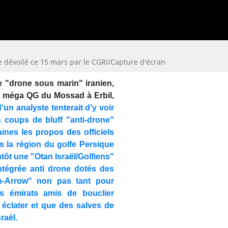
 dévoilé ce 15 mars par le CGRI/Capture d'écran
 "drone sous marin" iranien,
e méga QG du Mossad à Erbil,
'un analyste tenterait d'y voir
 coups de bluff "anti-drone"
ines les propos des officiels
s la région du golfe Persique
ntôt une "Otan Israël/Golfiens"
ntégrée anti drone dotés des
in-Arrow" non pas tant pour
es émirats amis de bouclier
à éclater et que des salves de
raël.