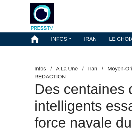
INFOS
IRAN
LE CHOI
Infos
/
A La Une
/
Iran
/
Moyen-Ori
RÉDACTION
Des centaines 
intelligents es
force navale d