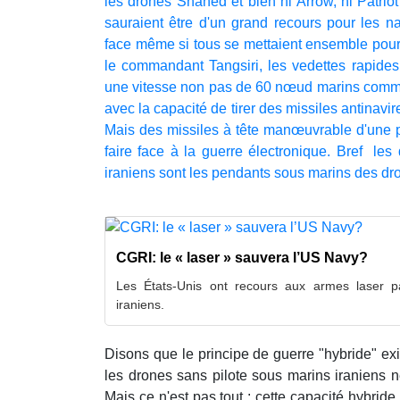
les drones Shahed et bien ni Arrow, ni Patrio
sauraient être d'un grand recours pour les n
face même si tous se mettaient ensemble pour
le commandant Tangsiri, les vedettes rapides 
une vitesse non pas de 60 nœud marins com
avec la capacité de tirer des missiles antinavir
Mais des missiles à tête manœuvrable d'une p
faire face à la guerre électronique. Bref le
iraniens sont les pendants sous marins des dro
CGRI: le « laser » sauvera l’US Navy?
Les États-Unis ont recours aux armes laser p
iraniens.
Disons que le principe de guerre "hybride" ex
les drones sans pilote sous marins iraniens n
Mais ce n'est pas tout : cette capacité hybride