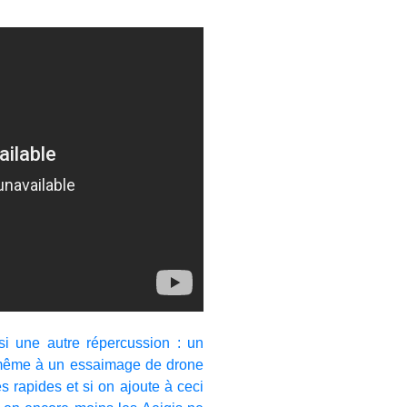
si une autre répercussion : un
 même à un essaimage de drone
 rapides et si on ajoute à ceci