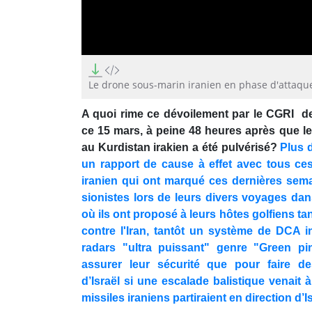
0
seconds
of
Le drone sous-marin iranien en phase d'attaque
1
minute,
A quoi rime ce dévoilement par le CGRI de
40
seconds
Volume
ce 15 mars, à peine 48 heures après que l
90%
au Kurdistan irakien a été pulvérisé?
Plus d
un rapport de cause à effet avec tous ces
iranien qui ont marqué ces dernières sema
sionistes lors de leurs divers voyages dan
où ils ont proposé à leurs hôtes golfiens ta
contre l'Iran, tantôt un système de DCA i
radars "ultra puissant" genre "Green p
assurer leur sécurité que pour faire d
d’Israël si une escalade balistique venait 
missiles iraniens partiraient en direction d’Is