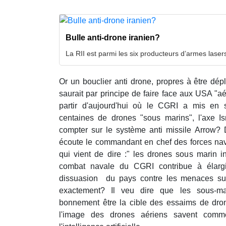
Bulle anti-drone iranien?
La RII est parmi les six producteurs d’armes lase
Or un bouclier anti drone, propres à être dé
saurait par principe de faire face aux USA "aé
partir d'aujourd'hui où le CGRI a mis en 
centaines de drones "sous marins", l'axe Isr
compter sur le système anti missile Arrow? D
écoute le commandant en chef des forces nava
qui vient de dire :" les drones sous marin inte
combat navale du CGRI contribue à élargi
dissuasion du pays contre les menaces sub
exactement? Il veu dire que les sous-ma
bonnement être la cible des essaims de dro
l'image des drones aériens savent comme