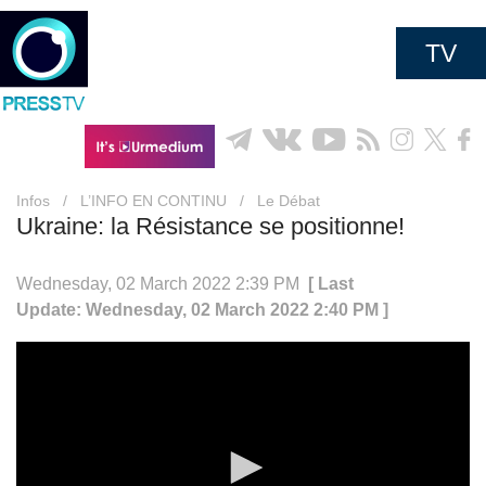
TV
Infos
/
L’INFO EN CONTINU
/
Le Débat
Ukraine: la Résistance se positionne!
Wednesday, 02 March 2022 2:39 PM
[ Last
Update: Wednesday, 02 March 2022 2:40 PM ]