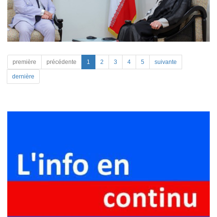
première
précédente
1
2
3
4
5
suivante
dernière