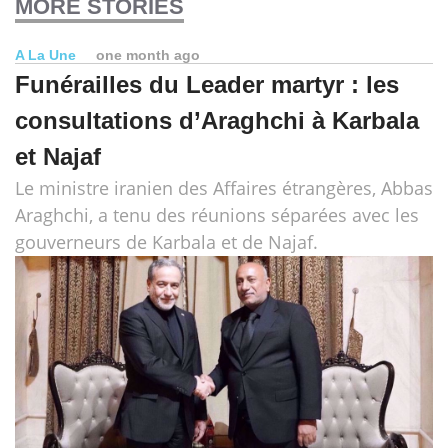
MORE STORIES
A La Une
one month ago
Funérailles du Leader martyr : les
consultations d’Araghchi à Karbala
et Najaf
Le ministre iranien des Affaires étrangères, Abbas
Araghchi, a tenu des réunions séparées avec les
gouverneurs de Karbala et de Najaf.