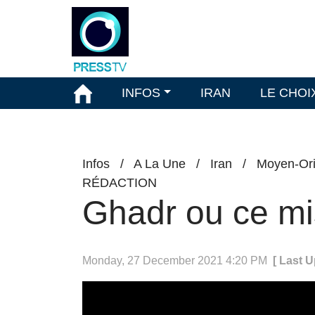
INFOS
IRAN
LE CHOI
Infos
/
A La Une
/
Iran
/
Moyen-Ori
RÉDACTION
Ghadr ou ce mis
Monday, 27 December 2021 4:20 PM
[ Last 