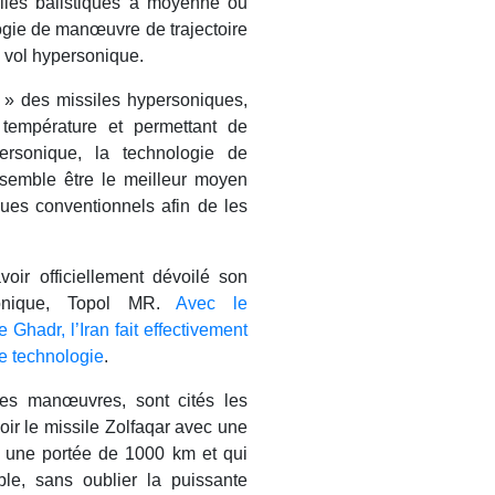
siles balistiques à moyenne ou
logie de manœuvre de trajectoire
e vol hypersonique.
 » des missiles hypersoniques,
température et permettant de
ersonique, la technologie de
semble être le meilleur moyen
ques conventionnels afin de les
oir officiellement dévoilé son
sonique, Topol MR.
Avec le
Ghadr, l’Iran fait effectivement
te technologie
.
es manœuvres, sont cités les
ir le missile Zolfaqar avec une
c une portée de 1000 km et qui
able, sans oublier la puissante