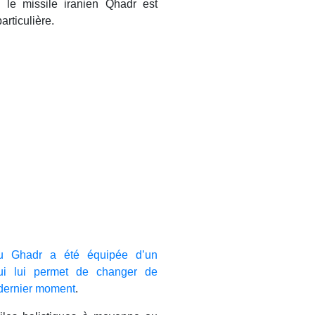
 le missile iranien Qhadr est
rticulière.
du Ghadr a été équipée d’un
 qui lui permet de changer de
u dernier moment
.