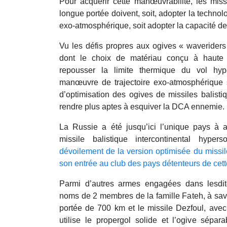
Pour acquérir cette manœuvrabilité, les mis
longue portée doivent, soit, adopter la techno
exo-atmosphérique, soit adopter la capacité d
Vu les défis propres aux ogives « waveriders
dont le choix de matériau conçu à haute 
repousser la limite thermique du vol hyp
manœuvre de trajectoire exo-atmosphérique 
d’optimisation des ogives de missiles balisti
rendre plus aptes à esquiver la DCA ennemie.
La Russie a été jusqu’ici l’unique pays à av
missile balistique intercontinental hyper
dévoilement de la version optimisée du missile 
son entrée au club des pays détenteurs de cet
Parmi d’autres armes engagées dans lesdit
noms de 2 membres de la famille Fateh, à savo
portée de 700 km et le missile Dezfoul, ave
utilise le propergol solide et l’ogive sépar