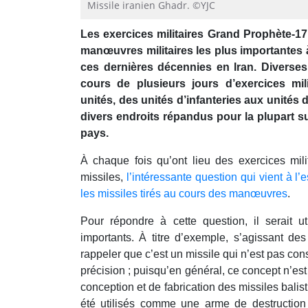
of
Missile iranien Ghadr. ©YJC
0
seconds
Volume
Les exercices militaires Grand Prophète-17
90%
manœuvres militaires les plus importantes 
ces dernières décennies en Iran. Diverses
cours de plusieurs jours d’exercices mili
unités, des unités d’infanteries aux unités 
divers endroits répandus pour la plupart s
pays.
À chaque fois qu’ont lieu des exercices mili
missiles,
l’intéressante question qui vient à l’
les missiles tirés au cours des manœuvres
.
Pour répondre à cette question, il serait u
importants. À titre d’exemple, s’agissant des 
rappeler que c’est un missile qui n’est pas c
précision ; puisqu’en général, ce concept n’e
conception et de fabrication des missiles balis
été utilisés comme une arme de destructio