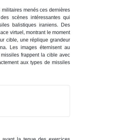
s militaires menés ces dernières
 des scènes intéressantes qui
iles balistiques iraniens. Des
space virtuel, montrant le moment
eur cible, une réplique grandeur
ona. Les images éternisent au
issiles frappent la cible avec
actement aux types de missiles
?
s avant la tenue des exercices