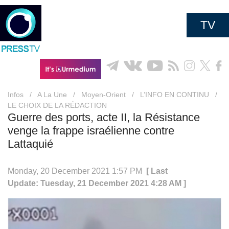
TV
Infos
/
A La Une
/
Moyen-Orient
/
L’INFO EN CONTINU
/
LE CHOIX DE LA RÉDACTION
Guerre des ports, acte II, la Résistance
venge la frappe israélienne contre
Lattaquié
Monday, 20 December 2021 1:57 PM
[ Last
Update: Tuesday, 21 December 2021 4:28 AM ]