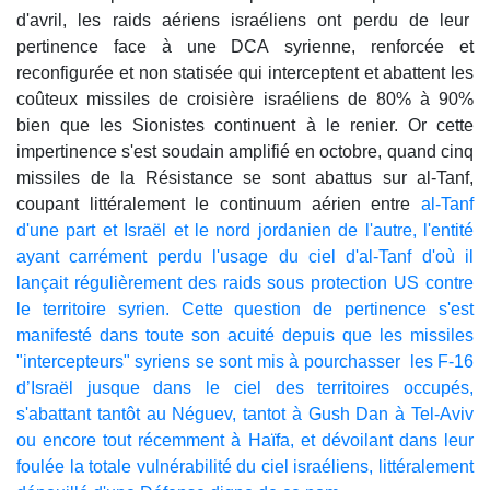
d'avril, les raids aériens israéliens ont perdu de leur
pertinence face à une DCA syrienne, renforcée et
reconfigurée et non statisée qui interceptent et abattent les
coûteux missiles de croisière israéliens de 80% à 90%
bien que les Sionistes continuent à le renier. Or cette
impertinence s'est soudain amplifié en octobre, quand cinq
missiles de la Résistance se sont abattus sur al-Tanf,
coupant littéralement le continuum aérien entre
al-Tanf
d'une part et Israël et le nord jordanien de l'autre, l'entité
ayant carrément perdu l'usage du ciel d'al-Tanf d'où il
lançait régulièrement des raids sous protection US contre
le territoire syrien. Cette question de pertinence s'est
manifesté dans toute son acuité depuis que les missiles
"intercepteurs" syriens se sont mis à pourchasser les F-16
d’Israël jusque dans le ciel des territoires occupés,
s'abattant tantôt au Néguev, tantot à Gush Dan à Tel-Aviv
ou encore tout récemment à Haïfa, et dévoilant dans leur
foulée la totale vulnérabilité du ciel israéliens, littéralement