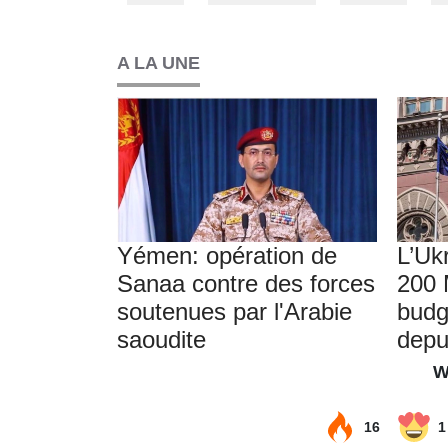
A LA UNE
Yémen: opération de
L’Uk
Sanaa contre des forces
200 
soutenues par l'Arabie
budg
saoudite
depu