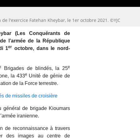
n de l'exercice Fatehan Kheybar, le 1er octobre 2021. ©YJC
heybar (Les Conquérants de
 de l’armée de la République
er
di 1
octobre, dans le nord-
e
e
Brigades de blindés, la 25
e
rone, la 433
Unité de génie de
ation de la Force terrestre.
s de missiles de croisière
 général de brigade Kioumars
l’armée iranienne.
n de reconnaissance à travers
yer des images au centre de