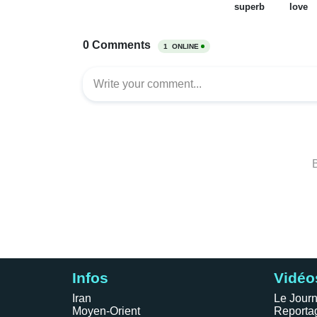
Infos
Vidéo
Iran
Le Journ
Moyen-Orient
Reporta