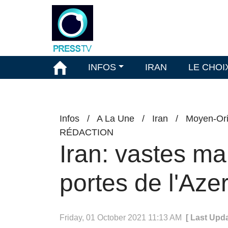
INFOS
IRAN
LE CHOI
Infos
/
A La Une
/
Iran
/
Moyen-Ori
RÉDACTION
Iran: vastes m
portes de l'Aze
Friday, 01 October 2021 11:13 AM
[ Last Upd