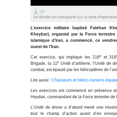
0
seconds
of
Un blindé est transporté sur la zone d'opératio
1
minute,
L’exercice militaire baptisé Fatehan K
19
seconds
Volume
Kheybar), organisé par la Force terrestre
90%
islamique d’Iran, a commencé, ce vendre
ouest de l’Iran.
e
Cet exercice, qui implique les 216
et 316
e
Brigade, la 11
Unité d’artillerie, l’Unité de d
combat, est épaulé par les hélicoptères de l’avi
Lire aussi :
Chasseurs et hélico iraniens équipé
Les exercices ont commencé en présence du
Heydari, commandant de la Force terrestre de 
L’Unité de drone a d’abord mené une missio
tout le champ d’action avant d’en envo