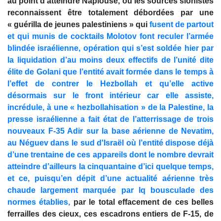
au point d’atteindre Naplouse, où les sources sionistes
reconnaissent être totalement débordées par une
« guérilla de jeunes palestiniens » qui
fusent de partout
et qui munis de cocktails Molotov font reculer l’armée
blindée israélienne, opération qui s’est soldée hier par
la liquidation d’au moins deux effectifs de l’unité dite
élite de Golani que l’entité avait formée dans le temps à
l’effet de contrer le Hezbollah et qu’elle active
désormais sur le front intérieur car elle assiste,
incrédule, à une « hezbollahisation » de la Palestine, la
presse israélienne a fait état de l’atterrissage de trois
nouveaux F-35 Adir sur la base aérienne de Nevatim,
au Néguev dans le sud d'Israël où l’entité dispose déjà
d’une trentaine de ces appareils dont le nombre devrait
atteindre d’ailleurs la cinquantaine d’ici quelque temps,
et ce, puisqu’en dépit d’une actualité aérienne très
chaude largement marquée par lq bousculade des
normes établies,
par le total effacement de ces belles
ferrailles des cieux, ces escadrons entiers de F-15, de