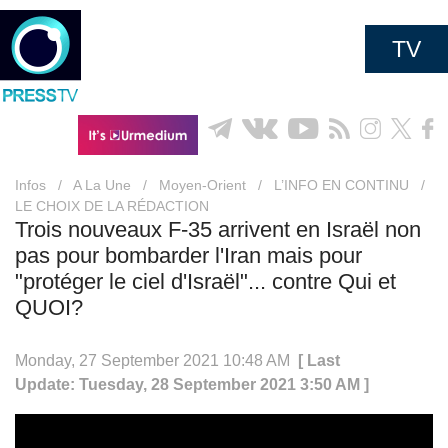
TV
Infos
/
A La Une
/
Moyen-Orient
/
L’INFO EN CONTINU
/
LE CHOIX DE LA RÉDACTION
Trois nouveaux F-35 arrivent en Israël non
pas pour bombarder l'Iran mais pour
"protéger le ciel d'Israël"... contre Qui et
QUOI?
Monday, 27 September 2021 10:48 AM
[ Last
Update: Tuesday, 28 September 2021 3:50 AM ]