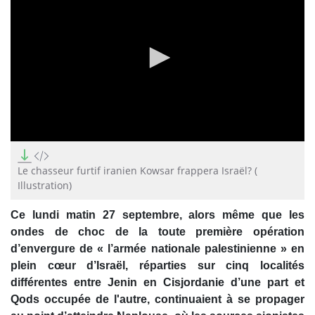
0
seconds
of
Le chasseur furtif iranien Kowsar frappera Israël? (
9
Illustration)
seconds
Ce lundi matin 27 septembre, alors même que les
ondes de choc de la toute première opération
d’envergure de « l’armée nationale palestinienne » en
plein cœur d’Israël, réparties sur cinq localités
différentes entre Jenin en Cisjordanie d’une part et
Qods occupée de l'autre, continuaient à se propager