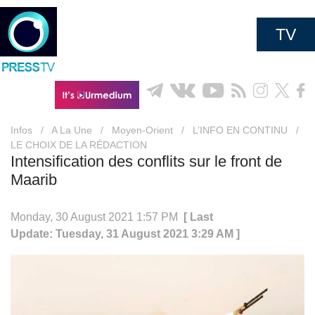
TV
Infos
/
A La Une
/
Moyen-Orient
/
L’INFO EN CONTINU
/
LE CHOIX DE LA RÉDACTION
Intensification des conflits sur le front de
Maarib
Monday, 30 August 2021 1:57 PM
[ Last
Update: Tuesday, 31 August 2021 3:29 AM ]