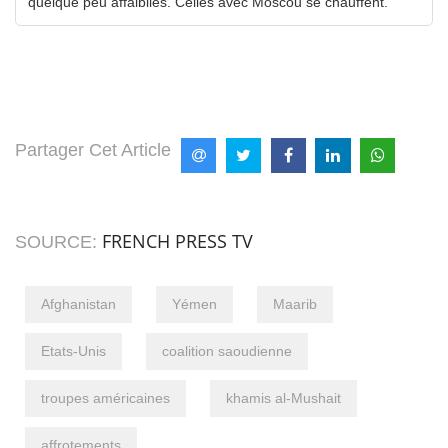
quelque peu affaiblies. Celles avec Moscou se chauffent.
Partager Cet Article
FRENCH PRESS TV
SOURCE:
Afghanistan
Yémen
Maarib
Etats-Unis
coalition saoudienne
troupes américaines
khamis al-Mushait
affrotements