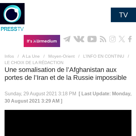
TV
Infos
/
A La Une
/
Moyen-Orient
/
L’INFO EN CONTINU
/
LE CHOIX DE LA RÉDACTION
Une somalisation de l’Afghanistan aux
portes de l’Iran et de la Russie impossible
Sunday, 29 August 2021 3:18 PM
[ Last Update: Monday,
30 August 2021 3:29 AM ]