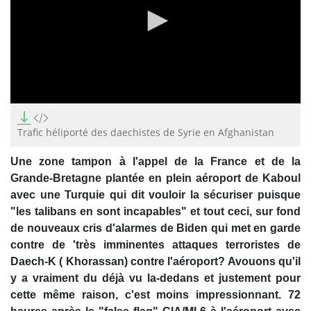
0
seconds
of
Trafic héliporté des daechistes de Syrie en Afghanistan
0
seconds
Une zone tampon à l'appel de la France et de la
Grande-Bretagne plantée en plein aéroport de Kaboul
avec une Turquie qui dit vouloir la sécuriser puisque
"les talibans en sont incapables" et tout ceci, sur fond
de nouveaux cris d'alarmes de Biden qui met en garde
contre de 'très imminentes attaques terroristes de
Daech-K ( Khorassan) contre l'aéroport? Avouons qu'il
y a vraiment du déjà vu la-dedans et justement pour
cette même raison, c'est moins impressionnant. 72