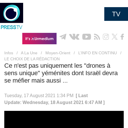
TV
Infos
/
A La Une
/
Moyen-Orient
/
L’INFO EN CONTINU
/
LE CHOIX DE LA RÉDACTION
Ce n'est pas uniquement les "drones à
sens unique" yéménites dont Israël devra
se méfier mais aussi ...
Tuesday, 17 August 2021 1:34 PM
[ Last
Update: Wednesday, 18 August 2021 6:47 AM ]