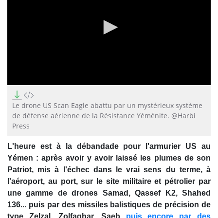
0
seconds
of
Le drone US Scan Eagle abattu par un mystérieux système
0
de défense aérienne de la Résistance Yéménite. @Harbi
seconds
Press
L'heure est à la débandade pour l'armurier US au
Yémen : après avoir y avoir laissé les plumes de son
Patriot, mis à l'échec dans le vrai sens du terme, à
l'aéroport, au port, sur le site militaire et pétrolier par
une gamme de drones Samad, Qassef K2, Shahed
136... puis par des missiles balistiques de précision de
type Zelzal, Zolfaghar, Saeb...
puis encore par des