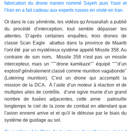
fabrication du drone iranien nommé Sayeh puis Yasir et
l'Iran en a fait cadeau aux experts russes en visite en Iran.
Or dans le cas yéménite, les vidéos qu'Ansarallah a publié
du procédé d'interception, tout semble dépasser les
attentes. D’après certaines enquêtes, trois drones de
classe Scan Eagle abattus dans la province de Maarib
l'ont été par un mystérieux système appelé Missile 358. Au
contraire de son nom, Missile 358 n'est pas un missile
intercepteur, mais un """drone kamikaze"" équipé """d’un
explosif généralement classé comme munition vagabonde"
(Loteiring munition). C'est un drone qui accomplit la
mission de la DCA. À l’aide d’un moteur à réaction et de
multiples ailes de contrôle, d’une ogive munie d’un grand
nombre de fusées adjacentes, cette arme patrouille
longtemps le ciel de la zone de combat en attendant que
l'avion ennemi arrive et et qu'il le détruise par le biais du
système de guidage au sol.