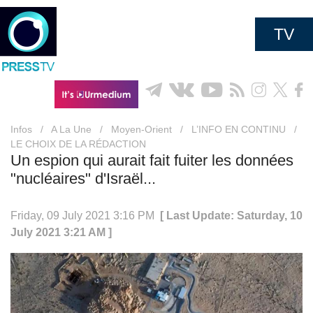
TV
Infos
/
A La Une
/
Moyen-Orient
/
L’INFO EN CONTINU
/
LE CHOIX DE LA RÉDACTION
Un espion qui aurait fait fuiter les données
"nucléaires" d'Israël...
Friday, 09 July 2021 3:16 PM
[ Last Update: Saturday, 10
July 2021 3:21 AM ]