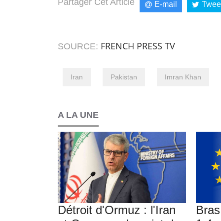
Partager Cet Article
E-mail
Twee
FRENCH PRESS TV
SOURCE:
Iran
Pakistan
Imran Khan
A LA UNE
Détroit d'Ormuz : l'Iran
Bras