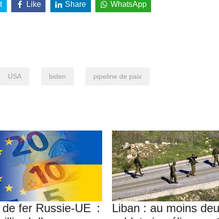
t
Like
Share
WhatsApp
USA
biden
pipeline de paix
 de fer Russie-UE :
Liban : au moins de