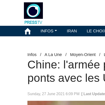
INFOS
IRAN
LE CHOI
Infos
/
A La Une
/
Moyen-Orient
/
Chine: l'armée 
ponts avec les
Sunday, 27 June 2021 6:09 PM
[ Last Update