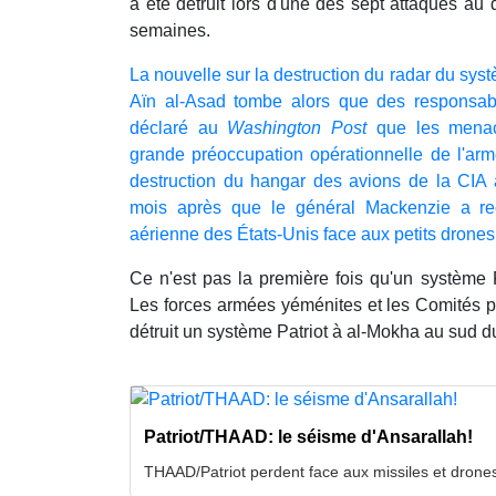
a été détruit lors d'une des sept attaques au
semaines.
La nouvelle sur la destruction du radar du sys
Aïn al-Asad tombe alors que des responsab
déclaré au
Washington Post
que les menace
grande préoccupation opérationnelle de l'arm
destruction du hangar des avions de la CIA à 
mois après que le général Mackenzie a rec
aérienne des États-Unis face aux petits drones 
Ce n'est pas la première fois qu'un système P
Les forces armées yéménites et les Comités p
détruit un système Patriot à al-Mokha au sud
Patriot/THAAD: le séisme d'Ansarallah!
THAAD/Patriot perdent face aux missiles et drone