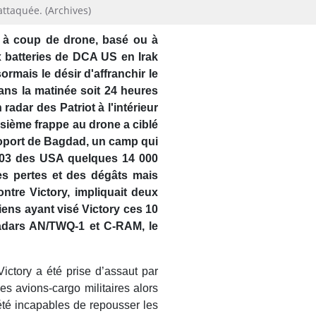
ttaquée. (Archives)
u à coup de drone, basé ou à
x batteries de DCA US en Irak
ormais le désir d'affranchir le
dans la matinée soit 24 heures
radar des Patriot à l'intérieur
isième frappe au drone a ciblé
éroport de Bagdad, un camp qui
2003 des USA quelques 14 000
es pertes et des dégâts mais
contre Victory, impliquait deux
iens ayant visé Victory ces 10
radars AN/TWQ-1 et C-RAM, le
Victory a été prise d’assaut par
es avions-cargo militaires alors
té incapables de repousser les