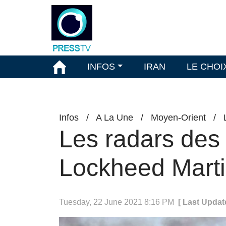
INFOS
IRAN
LE CHOI
Infos
/
A La Une
/
Moyen-Orient
/
Les radars des 
Lockheed Marti
Tuesday, 22 June 2021 8:16 PM
[ Last Updat