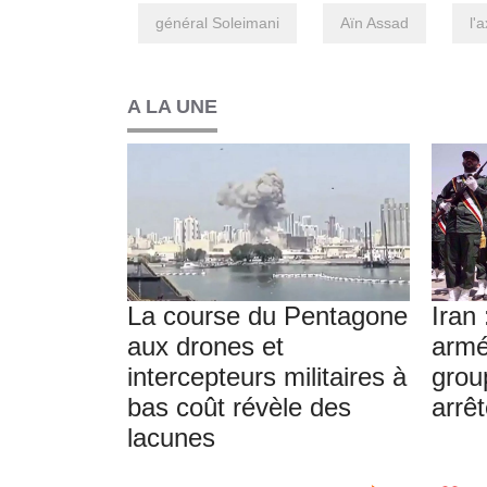
général Soleimani
Aïn Assad
l'
A LA UNE
La course du Pentagone
Iran 
aux drones et
armé
intercepteurs militaires à
grou
bas coût révèle des
arrê
lacunes