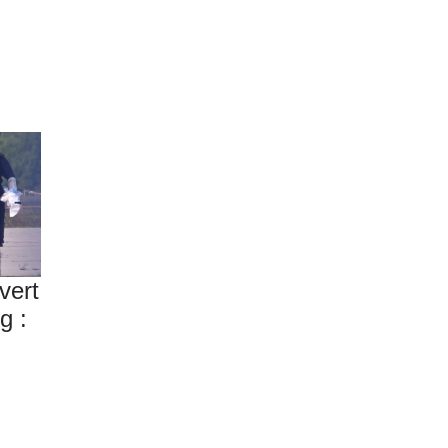
vert
g :