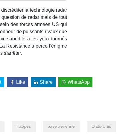
discréditer la technologie radar
 question de radar mais de tout
u sein des forces armées US qui
bonheur de puissants rivaux que
abie saoudite a les yeux tournés
. La Résistance a percé l'énigme
s s'arrêter.
t
Like
Share
WhatsApp
frappes
base aérienne
Etats-Unis