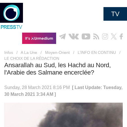
TV
Infos
/
A La Une
/
Moyen-Orient
/
L’INFO EN CONTINU
/
LE CHOIX DE LA RÉDACTION
Ansarallah au Sud, les Hachd au Nord,
l'Arabie des Salmane encerclée?
Sunday, 28 March 2021 8:16 PM
[ Last Update: Tuesday,
30 March 2021 3:34 AM ]