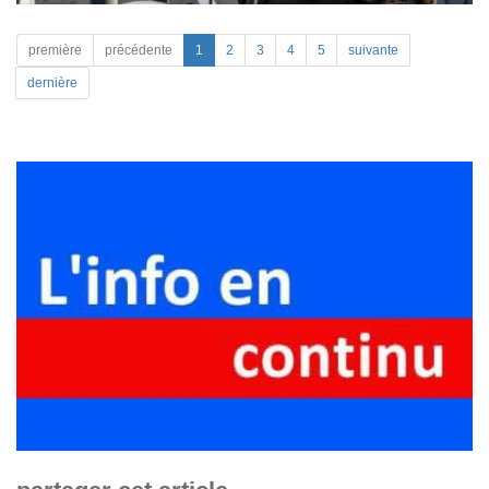
première
précédente
1
2
3
4
5
suivante
dernière