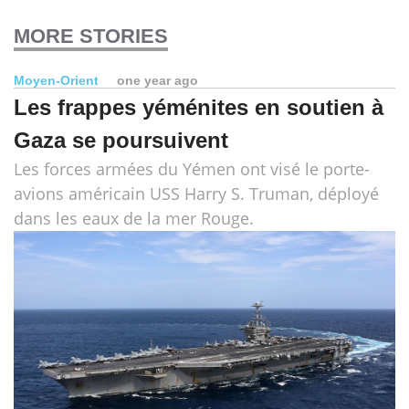
MORE STORIES
Moyen-Orient
one year ago
Les frappes yéménites en soutien à
Gaza se poursuivent
Les forces armées du Yémen ont visé le porte-
avions américain USS Harry S. Truman, déployé
dans les eaux de la mer Rouge.