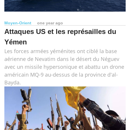
Moyen-Orient
one year ago
Attaques US et les représailles du
Yémen
Les forces armées yéménites ont ciblé la base
aérienne de Nevatim dans le désert du Néguev
avec un missile hypersonique et abattu un drone
américain MQ-9 au-dessus de la province d'al-
Bayda.