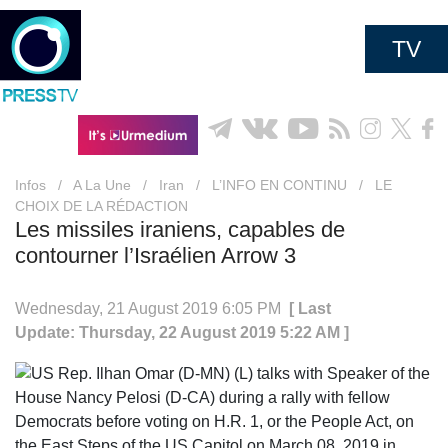
TV
Infos
/
A La Une
/
Iran
/
L’INFO EN CONTINU
/
LE
CHOIX DE LA RÉDACTION
Les missiles iraniens, capables de
contourner l’Israélien Arrow 3
Wednesday, 21 August 2019 6:05 PM
[ Last
Update: Thursday, 22 August 2019 5:22 AM ]