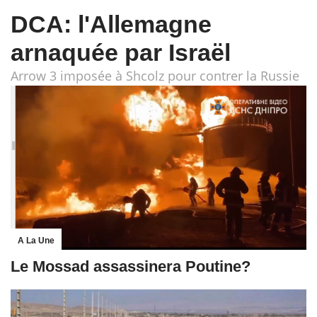
DCA: l'Allemagne
arnaquée par Israël
Arrow 3 imposée à Shcolz pour contrer la Russie
A La Une
Le Mossad assassinera Poutine?