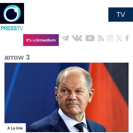
TV
arrow 3
A La Une