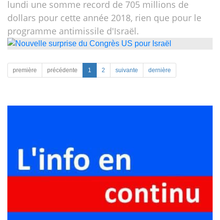
lundi une somme record de 705 millions de
dollars pour cette année 2018, rien que pour le
programme antimissile d'Israël.
première
précédente
1
2
suivante
dernière