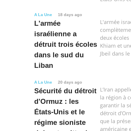
A La Une
18 days ago
L'armée isra
L'armée
complètemen
israélienne a
deux écoles
détruit trois écoles
Khiam et une
Jbeil dans l
dans le sud du
Liban
A La Une
20 days ago
L’Iran appell
Sécurité du détroit
la région à 
d'Ormuz : les
garantir la s
États-Unis et le
détroit d’Or
que la prés
régime sioniste
américaine e