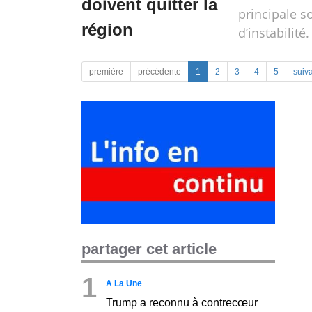
doivent quitter la
principale s
région
d’instabilité.
première
précédente
1
2
3
4
5
suiv
partager cet article
1
A La Une
Trump a reconnu à contrecœur