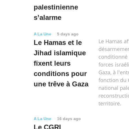
palestinienne
s’alarme
A La Une
5 days ago
Le Hamas af
Le Hamas et le
désarmemen
Jihad islamique
conditionné 
fixent leurs
forces israé
Gaza, à l'ent
conditions pour
fonction du
une trêve à Gaza
national pale
reconstructi
territoire.
A La Une
16 days ago
Le CGRI