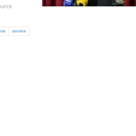
ource
ante
dernière