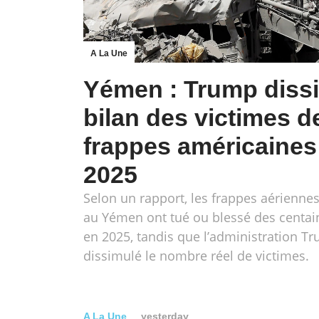
A La Une
Yémen : Trump dissi
bilan des victimes d
frappes américaines
2025
Selon un rapport, les frappes aérienne
au Yémen ont tué ou blessé des centain
en 2025, tandis que l’administration T
dissimulé le nombre réel de victimes.
A La Une
yesterday