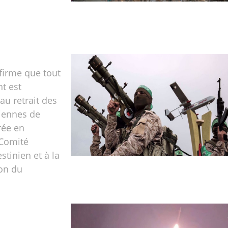
firme que tout
t est
au retrait des
liennes de
rée en
 Comité
stinien et à la
on du