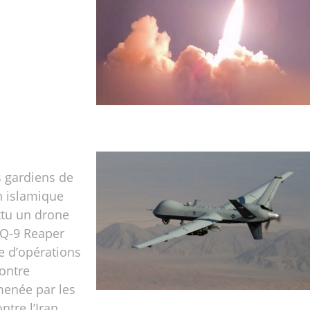
 gardiens de
n islamique
ttu un drone
Q-9 Reaper
e d’opérations
ontre
menée par les
ntre l’Iran.