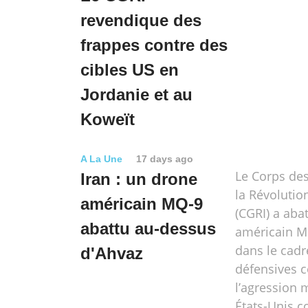
revendique des
frappes contre des
cibles US en
Jordanie et au
Koweït
A La Une
17 days ago
Le Corps des
Iran : un drone
la Révolutio
américain MQ-9
(CGRI) a aba
abattu au-dessus
américain M
dans le cadr
d'Ahvaz
défensives c
l’agression 
États-Unis co