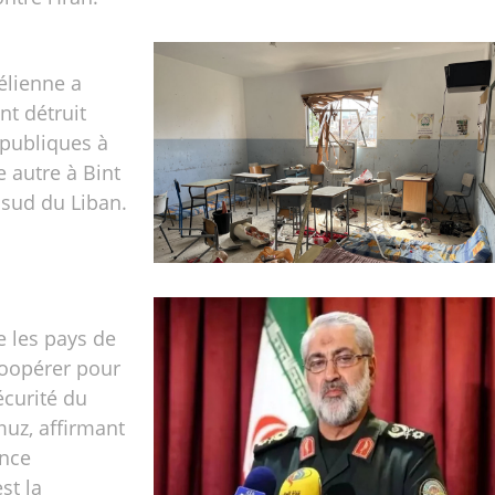
élienne a
t détruit
 publiques à
 autre à Bint
e sud du Liban.
e les pays de
coopérer pour
écurité du
muz, affirmant
ence
st la