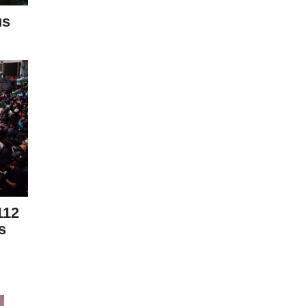
us
112
s