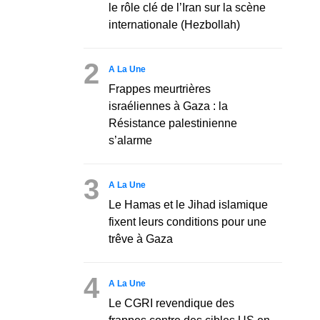
le rôle clé de l’Iran sur la scène
internationale (Hezbollah)
2
A La Une
Frappes meurtrières
israéliennes à Gaza : la
Résistance palestinienne
s’alarme
3
A La Une
Le Hamas et le Jihad islamique
fixent leurs conditions pour une
trêve à Gaza
4
A La Une
Le CGRI revendique des