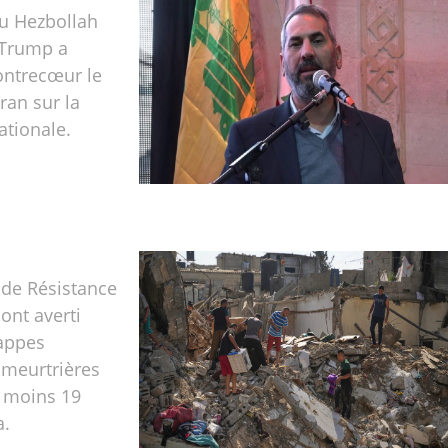
u Hezbollah
 Trump a
ontrecœur le
Iran sur la
ationale.
 de Résistance
ont averti
rappes
 meurtrières
u moins 19
a.