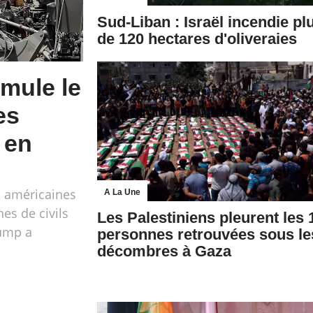
Sud-Liban : Israël incendie pl
de 120 hectares d'oliveraies
mule le
es
 en
s américaines
A La Une
es de civils
Les Palestiniens pleurent les 
rump a
personnes retrouvées sous le
décombres à Gaza