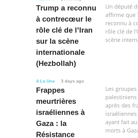
Un député d
Trump a reconnu
affirme que
à contrecœur le
reconnu à c
rôle clé de l’Iran
rôle clé de l’
scène intern
sur la scène
internationale
(Hezbollah)
A La Une
3 days ago
Les groupes
Frappes
palestiniens 
meurtrières
après des f
israéliennes à
israéliennes
ayant fait a
Gaza : la
morts à Gaz
Résistance