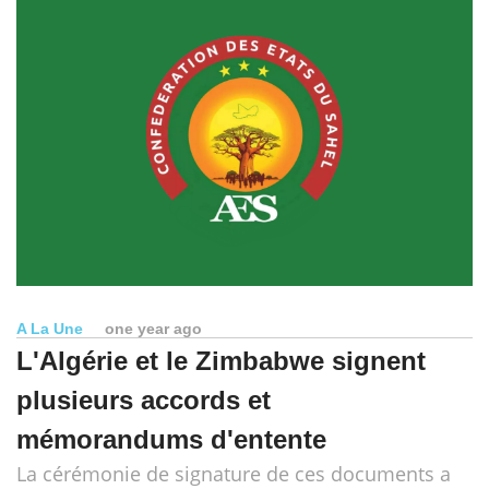
A La Une
one year ago
L'Algérie et le Zimbabwe signent
plusieurs accords et
mémorandums d'entente
La cérémonie de signature de ces documents a