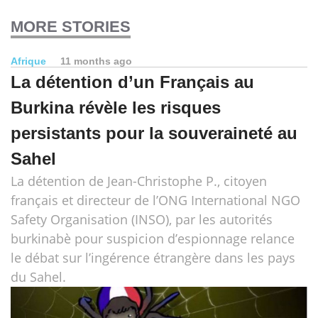
MORE STORIES
Afrique
11 months ago
La détention d’un Français au
Burkina révèle les risques
persistants pour la souveraineté au
Sahel
La détention de Jean-Christophe P., citoyen
français et directeur de l’ONG International NGO
Safety Organisation (INSO), par les autorités
burkinabè pour suspicion d’espionnage relance
le débat sur l’ingérence étrangère dans les pays
du Sahel.