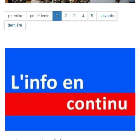
première
précédente
1
2
3
4
5
suivante
dernière