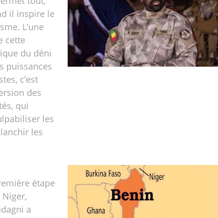
permet tout,
 il inspire le
isme. L’une
e cette
ique du déni
es puissances
tes, c’est
version des
tés, qui
lpabiliser les
lanchir les
remière étape
 Niger,
dagni a