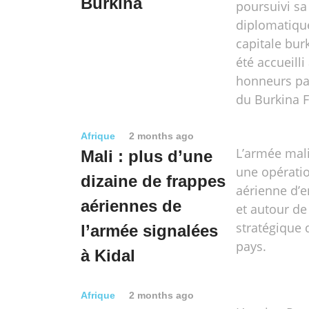
Burkina
poursuivi sa
diplomatiqu
capitale bur
été accueilli
honneurs par
du Burkina F
Afrique
2 months ago
L’armée ma
Mali : plus d’une
une opératio
dizaine de frappes
aérienne d’
aériennes de
et autour de 
stratégique 
l’armée signalées
pays.
à Kidal
Afrique
2 months ago