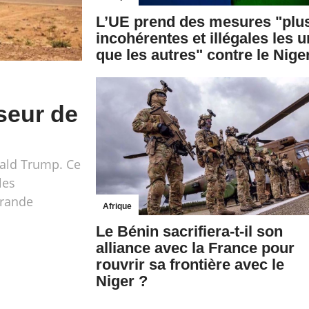
L’UE prend des mesures "plu
incohérentes et illégales les 
que les autres" contre le Nige
s
iseur de
nald Trump. Ce
les
grande
Afrique
Le Bénin sacrifiera-t-il son
alliance avec la France pour
rouvrir sa frontière avec le
Niger ?