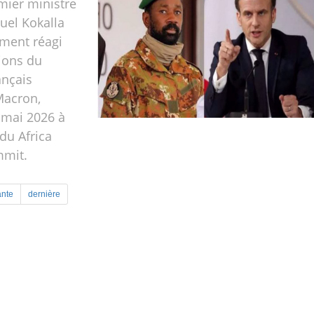
mier ministre
uel Kokalla
ement réagi
ions du
ançais
acron,
 mai 2026 à
 du Africa
mmit.
ante
dernière