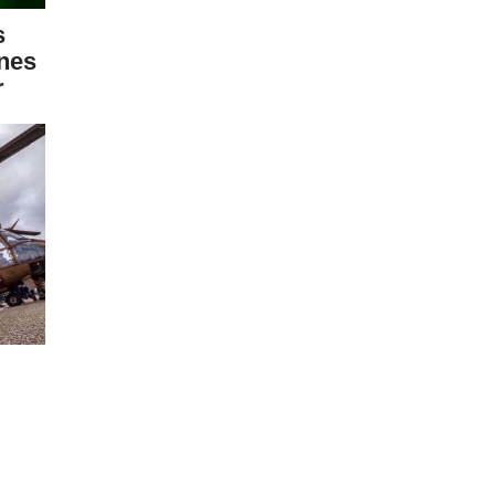
s
unes
r