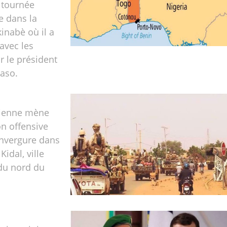
 tournée
e dans la
kinabè où il a
 avec les
 le président
aso.
lienne mène
n offensive
envergure dans
Kidal, ville
du nord du