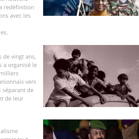
a redéfinition
ions avec les
les.
 de vingt ans,
is a organisé le
milliers
unionnais vers
es séparant de
et de leur
ialisme