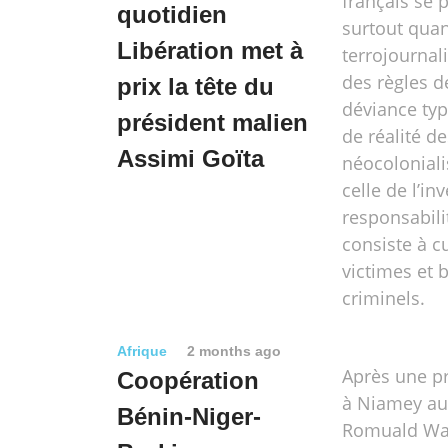
français se 
quotidien
surtout quand
Libération met à
terrojournal
des règles d
prix la tête du
déviance typ
président malien
de réalité d
Assimi Goïta
néocolonialis
celle de l’in
responsabili
consiste à cu
victimes et b
criminels.
Afrique
2 months ago
Après une p
Coopération
à Niamey au
Bénin-Niger-
Romuald Wa