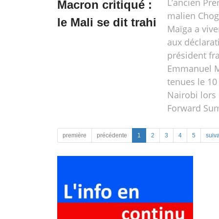
L’ancien Pre
Macron critiqué :
malien Chog
le Mali se dit trahi
Maïga a viv
aux déclarat
président fr
Emmanuel M
tenues le 10
Nairobi lors
Forward Su
première
précédente
1
2
3
4
5
suiv