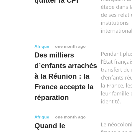
quitter la CPI
étape dans l
de ses relat
institutions
internationa
Afrique
one month ago
Pendant plus
Des milliers
l’État frança
d’enfants arrachés
transfert de 
à la Réunion : la
d’enfants ré
la France, l
France accepte la
leur famille 
réparation
identité.
Afrique
one month ago
Le néocolon
Quand le