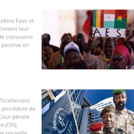
urkina Faso et
firment leur
e croissance
positive en
fficiellement
a procédure de
a Cour pénale
e (CPI),
e nouvelle