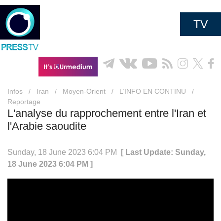
TV
Infos
/
Iran
/
Moyen-Orient
/
L’INFO EN CONTINU
/
Reportage
L'analyse du rapprochement entre l'Iran et
l'Arabie saoudite
Sunday, 18 June 2023 6:04 PM
[ Last Update: Sunday,
18 June 2023 6:04 PM ]