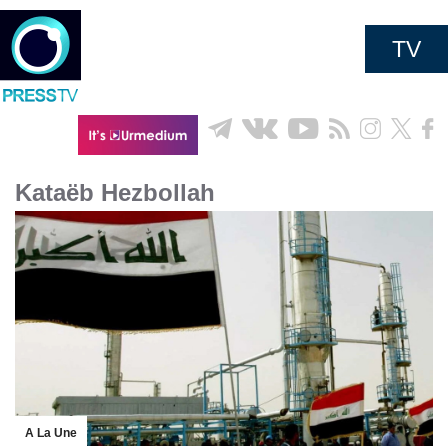
TV
Kataëb Hezbollah
A La Une