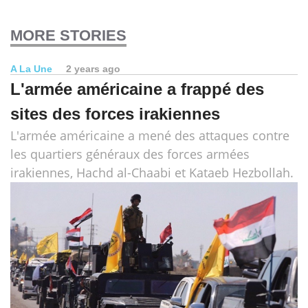
MORE STORIES
A La Une
2 years ago
L'armée américaine a frappé des
sites des forces irakiennes
L'armée américaine a mené des attaques contre
les quartiers généraux des forces armées
irakiennes, Hachd al-Chaabi et Kataeb Hezbollah.