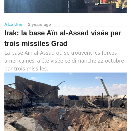
A La Une
2 years ago
Irak: la base Aïn al-Assad visée par
trois missiles Grad
La base Aïn al-Assad où se trouvent les forces
américaines, a été visée ce dimanche 22 octobre
par trois missiles.