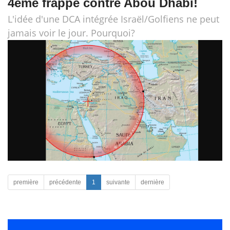
4ème frappe contre Abou Dhabi!
L'idée d'une DCA intégrée Israël/Golfiens ne peut
jamais voir le jour. Pourquoi?
première
précédente
1
suivante
dernière