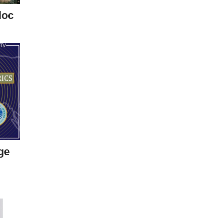
loc
ge