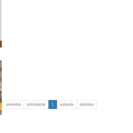
première
précédente
1
suivante
dernière