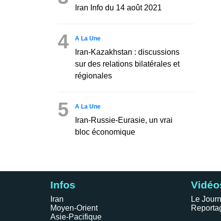
Iran Info du 14 août 2021
4
A La Une
Iran-Kazakhstan : discussions
sur des relations bilatérales et
régionales
5
A La Une
Iran-Russie-Eurasie, un vrai
bloc économique
Infos
Vidéo
Iran
Le Journ
Moyen-Orient
Reporta
Asie-Pacifique