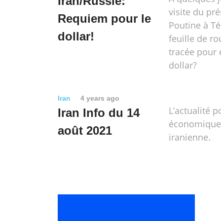
Iran/Russie:
visite du pr
Requiem pour le
Poutine à T
dollar!
feuille de ro
tracée pour 
dollar?
Iran
4 years ago
L’actualité p
Iran Info du 14
économique e
août 2021
iranienne.