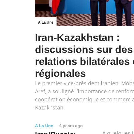
A La Une
Iran-Kazakhstan :
discussions sur des
relations bilatérales 
régionales
Le premier vice-président iranien, M
Aref, a souligné l’importance de renforc
coopération économique et commercial
Kazakhstan.
A La Une
4 years ago
A quelques j