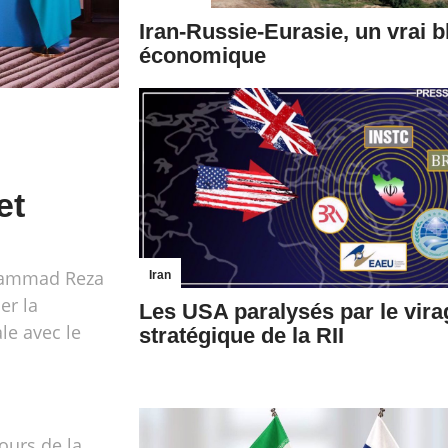
Iran-Russie-Eurasie, un vrai b
économique
et
ohammad Reza
Iran
er la
Les USA paralysés par le vira
e avec le
stratégique de la RII
ours de la