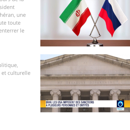
ésident
éhéran, une
ute toute
enterrer le
olitique,
t culturelle