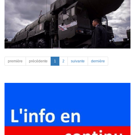
première
précédente
1
2
suivante
dernière