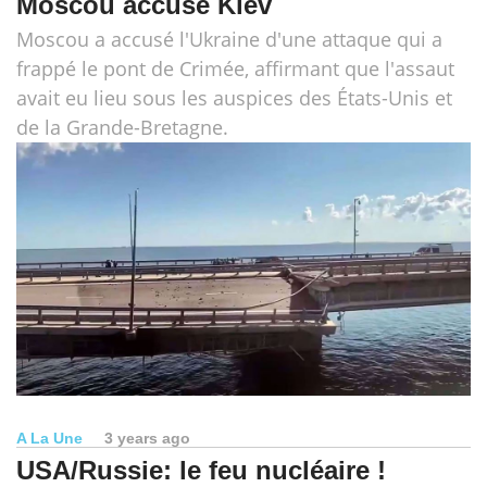
Moscou accuse Kiev
Moscou a accusé l'Ukraine d'une attaque qui a
frappé le pont de Crimée, affirmant que l'assaut
avait eu lieu sous les auspices des États-Unis et
de la Grande-Bretagne.
A La Une
3 years ago
USA/Russie: le feu nucléaire !