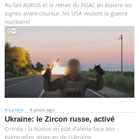
Au fait AUKUS et le retrait du PGAC en étaient les
signes avant-coureur, les USA veulent la guerre
nucléaire!
A La Une
4 years ago
Ukraine: le Zircon russe, activé
Crimée : la Russie en état d’alerte face aux
éventuelles attaques de l'Ukraine