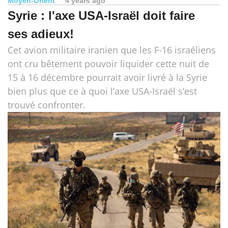
Moyen-Orient
4 years ago
Syrie : l'axe USA-Israël doit faire
ses adieux!
Cet avion militaire iranien que les F-16 israéliens
ont cru bêtement pouvoir liquider cette nuit de
15 à 16 décembre pourrait avoir livré à la Syrie
bien plus que ce à quoi l’axe USA-Israël s’est
trouvé confronter.