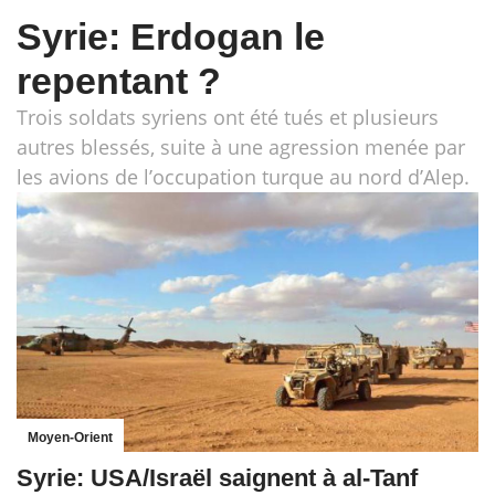
Syrie: Erdogan le
repentant ?
Trois soldats syriens ont été tués et plusieurs
autres blessés, suite à une agression menée par
les avions de l’occupation turque au nord d’Alep.
Moyen-Orient
Syrie: USA/Israël saignent à al-Tanf