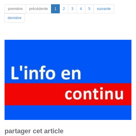
première
précédente
1
2
3
4
5
suivante
dernière
partager cet article