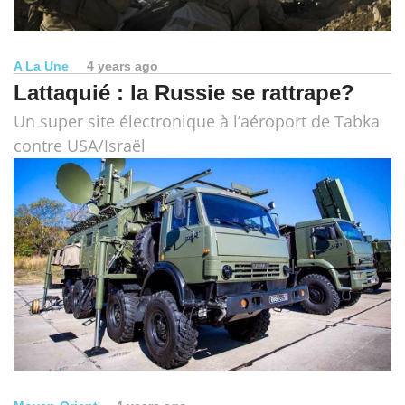
A La Une
4 years ago
Lattaquié : la Russie se rattrape?
Un super site électronique à l’aéroport de Tabka
contre USA/Israël