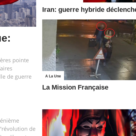
Iran: guerre hybride déclench
ue:
gères pointe
aires
lle de guerre
A La Une
La Mission Française
a énième
 "révolution de