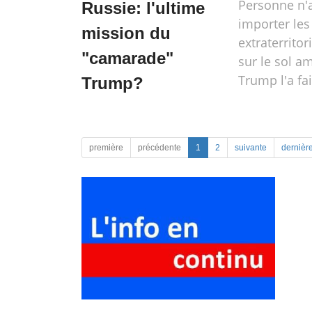
Personne n'a
Russie: l'ultime
importer les
mission du
extraterrito
"camarade"
sur le sol am
Trump l'a fai
Trump?
première
précédente
1
2
suivante
dernièr