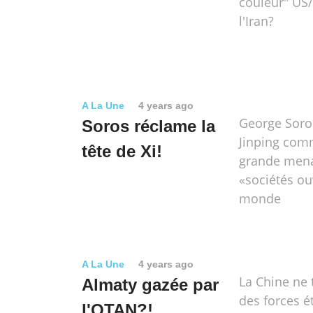
couleur" US/
l'Iran?
A La Une
4 years ago
George Soros
Soros réclame la
Jinping com
tête de Xi!
grande mena
«sociétés ou
monde
A La Une
4 years ago
La Chine ne 
Almaty gazée par
des forces é
l'OTAN?!