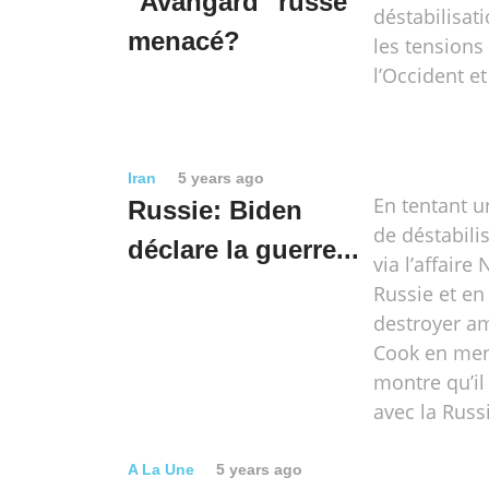
"Avangard" russe
déstabilisat
menacé?
les tensions
l’Occident e
Iran
5 years ago
En tentant 
Russie: Biden
de déstabili
déclare la guerre...
via l’affaire
Russie et en
destroyer a
Cook en mer
montre qu’il
avec la Russ
A La Une
5 years ago