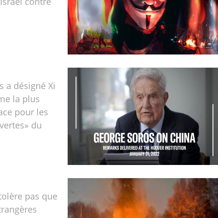
Israël contre
 a désigné Xi
me la plus
ce pour les
vertes» du
tolère pas que
trangères