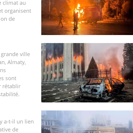
e climat au
t organisent
ion de
 grande ville
n, Almaty,
ons
es sont
 rétablir
stabilité.
 a-t-il un lien
ative de