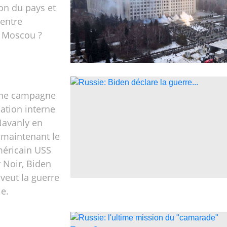
ion du pays et
 entre
t Moscou ?
une campagne
sation interne
 Navanly en
 maintenant le
méricain USS
 Noir, Biden
 veut la guerre
ie.