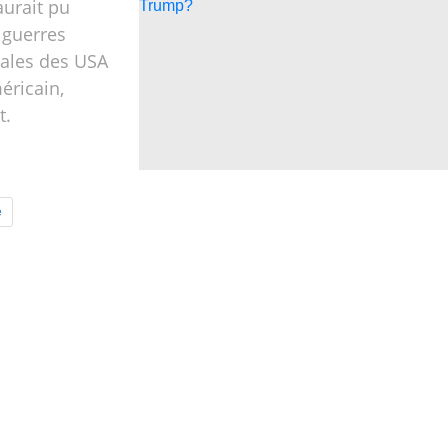
urait pu
 guerres
riales des USA
éricain,
t.
e