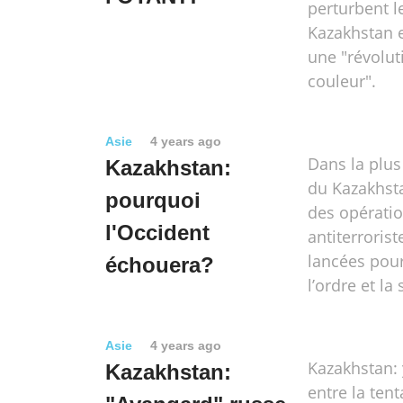
perturbent l
Kazakhstan e
une "révolut
couleur".
Asie
4 years ago
Dans la plus
Kazakhstan:
du Kazakhsta
pourquoi
des opérati
l'Occident
antiterrorist
lancées pour
échouera?
l’ordre et la 
Asie
4 years ago
Kazakhstan: y
Kazakhstan:
entre la tent