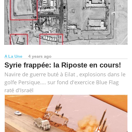
A La Une
4 years ago
Syrie frappée: la Riposte en cours!
Navire de guerre buté à Eilat , explosions dans le
golfe Persique.... sur fond d'exercice Blue Flag
raté d'Israël