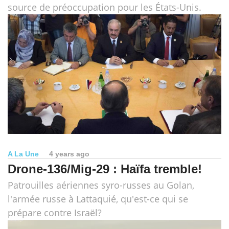
source de préoccupation pour les États-Unis.
A La Une
4 years ago
Drone-136/Mig-29 : Haïfa tremble!
Patrouilles aériennes syro-russes au Golan,
l'armée russe à Lattaquié, qu'est-ce qui se
prépare contre Israël?