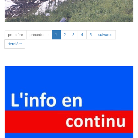
première
précédente
1
2
3
4
5
suivante
dernière