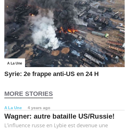
A La Une
Syrie: 2e frappe anti-US en 24 H
MORE STORIES
A La Une
4 years ago
Wagner: autre bataille US/Russie!
L’influence russe en Lybie est devenue une