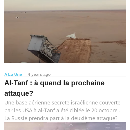
A La Une
4 years ago
Al-Tanf : à quand la prochaine
attaque?
Une base aérienne secrète israélienne couverte
par les USA à al-Tanf a été ciblée le 20 octobre ..
La Russie prendra part à la deuxième attaque?