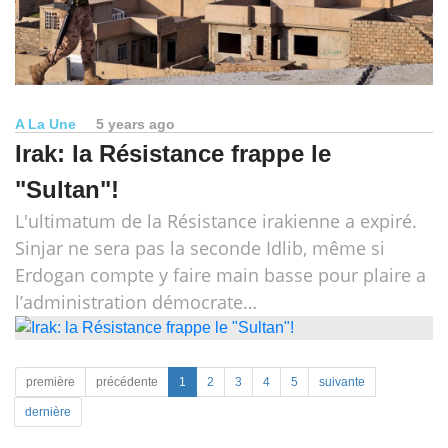
A La Une
5 years ago
Irak: la Résistance frappe le
"Sultan"!
L'ultimatum de la Résistance irakienne a expiré.
Sinjar ne sera pas la seconde Idlib, même si
Erdogan compte y faire main basse pour plaire a
l’administration démocrate…
première
précédente
1
2
3
4
5
suivante
dernière