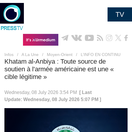
TV
Infos
/
A La Une
/
Moyen-Orient
/
L’INFO EN CONTINU
Khatam al-Anbiya : Toute source de
soutien à l'armée américaine est une «
cible légitime »
Wednesday, 08 July 2026 3:54 PM
[ Last
Update: Wednesday, 08 July 2026 5:07 PM ]