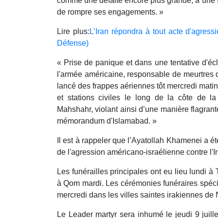
comme une défaite encore plus grande, a une f
de rompre ses engagements. »
Lire plus:
L’Iran répondra à tout acte d'agress
Défense)
« Prise de panique et dans une tentative d'éc
l'armée américaine, responsable de meurtres d'e
lancé des frappes aériennes tôt mercredi matin
et stations civiles le long de la côte de 
Mahshahr, violant ainsi d’une manière flagrante
mémorandum d'Islamabad. »
Il est à rappeler que l’Ayatollah Khamenei a été
de l'agression américano-israélienne contre l'I
Les funérailles principales ont eu lieu lundi 
à Qom mardi. Les cérémonies funéraires spéci
mercredi dans les villes saintes irakiennes de 
Le Leader martyr sera inhumé le jeudi 9 juill