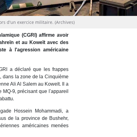
rs d'un exercice militaire. (Archives)
lamique (CGRI) affirme avoir
Bahreïn et au Koweït avec des
ste à l'agression américaine
RI a déclaré que les frappes
n, dans la zone de la Cinquième
enne Ali Al Salem au Koweït. Il a
e MQ-9, précisant que l'appareil
 abattu.
brigade Hossein Mohammadi, a
sus de la province de Bushehr,
 aériennes américaines menées