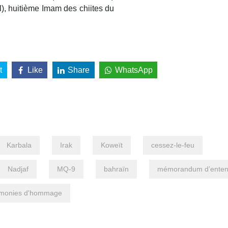
l), huitième Imam des chiites du
t
Like
Share
WhatsApp
Karbala
Irak
Koweït
cessez-le-feu
Nadjaf
MQ-9
bahraïn
mémorandum d’enten
monies d'hommage