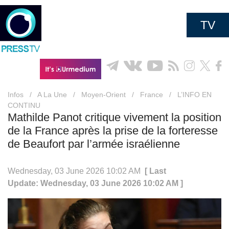
TV
Infos
/
A La Une
/
Moyen-Orient
/
France
/
L’INFO EN
CONTINU
Mathilde Panot critique vivement la position
de la France après la prise de la forteresse
de Beaufort par l’armée israélienne
Wednesday, 03 June 2026 10:02 AM
[ Last
Update: Wednesday, 03 June 2026 10:02 AM ]