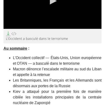
0
seconds
of
L’Occident a basculé dans le terrorisme
0
seconds
Au sommaire
:
L’Occident collectif — États-Unis, Union européenne
et OTAN — a basculé dans le terrorisme
Macron dénonce l’escalade militaire au sud du Liban
et appelle à la retenue
Les Britanniques, les Français et les Allemands sont
désormais aux portes de la Russie
Kiev a attaqué pour la première fois de manière
ciblée les installations principales de la centrale
nucléaire de Zaporojié