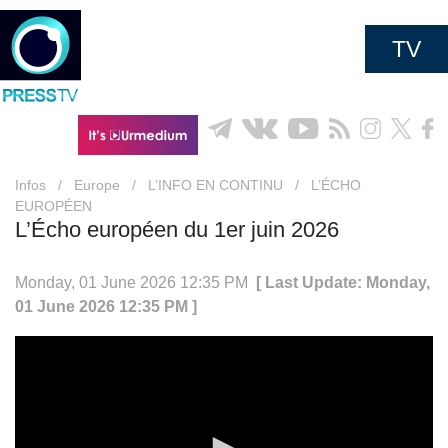
TV
Infos
/
Europe
/
L’INFO EN CONTINU
/
L’ÉCHO
EUROPÉEN
L’Écho européen du 1er juin 2026
Monday, 01 June 2026 12:35 PM
[ Last Update: Monday,
01 June 2026 12:35 PM ]