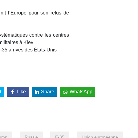
unit l’Europe pour son refus de
stématiques contre les centres
ilitaires à Kiev
F-35 arrivés des États-Unis
t
Like
Share
WhatsApp
ump
Russie
F-35
Union européenne