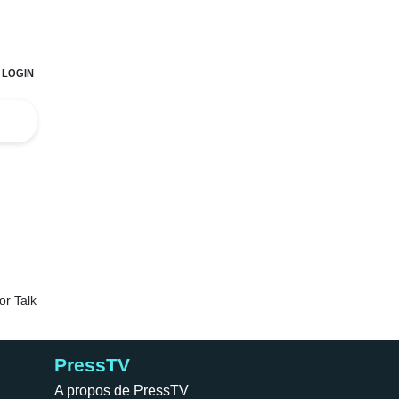
PressTV
A propos de PressTV