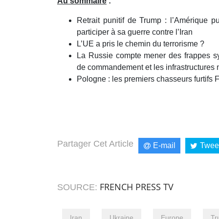
Au sommaire
:
minutes,
27
seconds
Volume
Retrait punitif de Trump : l’Amérique p
90%
participer à sa guerre contre l’Iran
L’UE a pris le chemin du terrorisme ?
La Russie compte mener des frappes sy
de commandement et les infrastructures m
Pologne : les premiers chasseurs furtifs 
Partager Cet Article
E-mail
Twee
FRENCH PRESS TV
SOURCE:
Iran
Ukraine
Europe
Tr