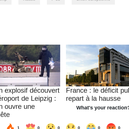
n explosif découvert
France : le déficit pu
éroport de Leipzig :
repart à la hausse
in ouvre une
ête