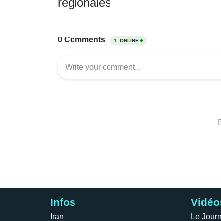
régionales
Infos
Vidéo
Iran
Le Journ