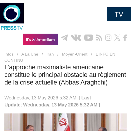
TV
Infos
/
A La Une
/
Iran
/
Moyen-Orient
/
L’INFO EN
CONTINU
L’approche maximaliste américaine
constitue le principal obstacle au règlement
de la crise actuelle (Abbas Araghchi)
Wednesday, 13 May 2026 5:32 AM
[ Last
Update: Wednesday, 13 May 2026 5:32 AM ]