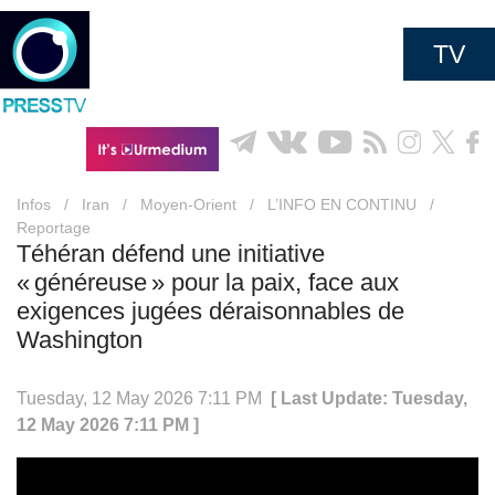
TV
Infos
/
Iran
/
Moyen-Orient
/
L’INFO EN CONTINU
/
Reportage
Téhéran défend une initiative
« généreuse » pour la paix, face aux
exigences jugées déraisonnables de
Washington
Tuesday, 12 May 2026 7:11 PM
[ Last Update: Tuesday,
12 May 2026 7:11 PM ]