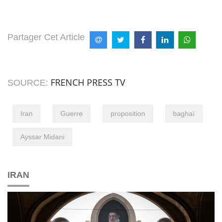
Partager Cet Article
FRENCH PRESS TV
SOURCE:
Iran
Guerre
proposition
baghaï
Ayssar Midani
IRAN