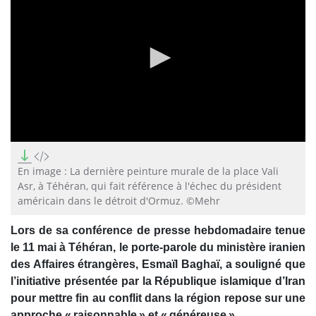
0
seconds
of
En image : La dernière peinture murale de la place Vali
0
Asr, à Téhéran, qui fait référence à l'échec du président
seconds
américain dans le détroit d'Ormuz. ©Mehr
Lors de sa conférence de presse hebdomadaire tenue
le 11 mai à Téhéran, le porte‑parole du ministère iranien
des Affaires étrangères, Esmaïl Baghaï, a souligné que
l’initiative présentée par la République islamique d’Iran
pour mettre fin au conflit dans la région repose sur une
approche « raisonnable » et « généreuse ».