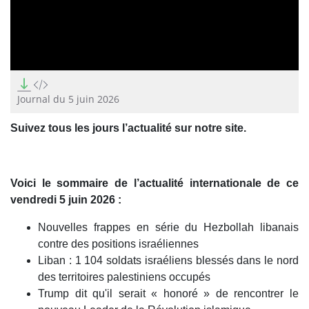
0
seconds
of
Journal du 5 juin 2026
11
minutes,
Suivez tous les jours l’actualité sur notre site.
22
seconds
Voici le sommaire de l’actualité internationale de ce
vendredi 5 juin 2026 :
Nouvelles frappes en série du Hezbollah libanais
contre des positions israéliennes
Liban : 1 104 soldats israéliens blessés dans le nord
des territoires palestiniens occupés
Trump dit qu'il serait « honoré » de rencontrer le