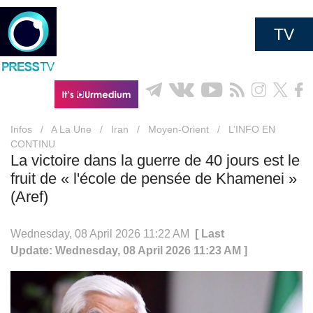
TV
Infos
/
A La Une
/
Iran
/
Moyen-Orient
/
L’INFO EN
CONTINU
La victoire dans la guerre de 40 jours est le
fruit de « l'école de pensée de Khamenei »
(Aref)
Wednesday, 08 April 2026 11:22 AM
[ Last
Update: Wednesday, 08 April 2026 11:23 AM ]