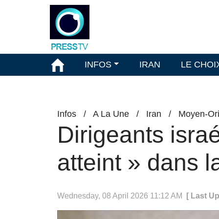
INFOS
IRAN
LE CHOI
Infos
/
A La Une
/
Iran
/
Moyen-Ori
Dirigeants israé
atteint » dans l
Wednesday, 08 April 2026 11:12 AM
[ Last U