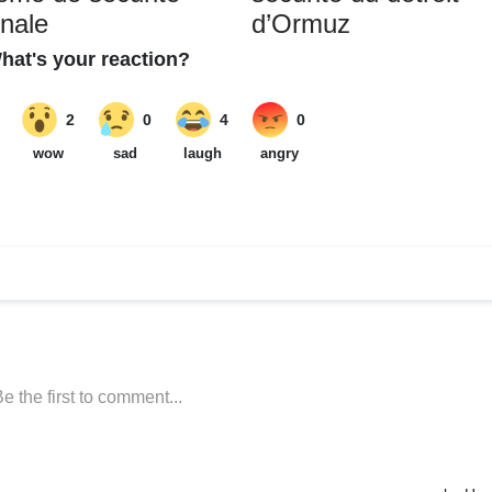
onale
d’Ormuz