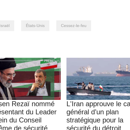
Israël
États-Unis
Cessez-le-feu
sen Rezaï nommé
L'Iran approuve le c
ésentant du Leader
général d’un plan
ein du Conseil
stratégique pour la
ême de sécurité
sécurité du détroit