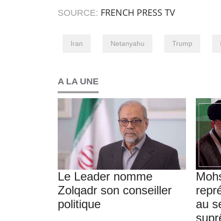
FRENCH PRESS TV
SOURCE:
Iran
Netanyahu
Trump
A LA UNE
Le Leader nomme
Moh
Zolqadr son conseiller
repr
politique
au s
supr