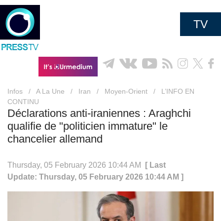
TV
Infos
/
A La Une
/
Iran
/
Moyen-Orient
/
L’INFO EN
CONTINU
Déclarations anti-iraniennes : Araghchi
qualifie de "politicien immature" le
chancelier allemand
Thursday, 05 February 2026 10:44 AM
[ Last
Update: Thursday, 05 February 2026 10:44 AM ]