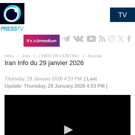
TV
Infos
/
Iran
/
L’INFO EN CONTINU
/
Journal
Iran Info du 29 janvier 2026
Thursday, 29 January 2026 4:53 PM
[ Last
Update: Thursday, 29 January 2026 4:53 PM ]