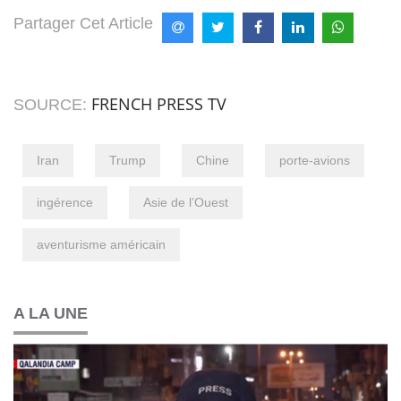
Partager Cet Article
FRENCH PRESS TV
SOURCE:
Iran
Trump
Chine
porte-avions
ingérence
Asie de l’Ouest
aventurisme américain
A LA UNE