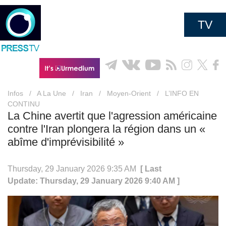
TV
Infos
/
A La Une
/
Iran
/
Moyen-Orient
/
L’INFO EN
CONTINU
La Chine avertit que l'agression américaine
contre l'Iran plongera la région dans un «
abîme d'imprévisibilité »
Thursday, 29 January 2026 9:35 AM
[ Last
Update: Thursday, 29 January 2026 9:40 AM ]