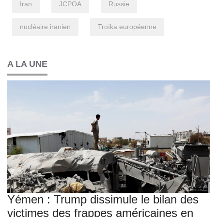
Iran
JCPOA
Russie
nucléaire iranien
Troïka européenne
A LA UNE
Yémen : Trump dissimule le bilan des
victimes des frappes américaines en