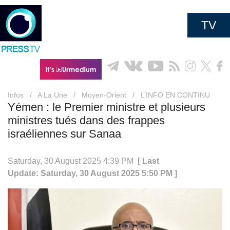
TV
Infos
/
A La Une
/
Moyen-Orient
/
L’INFO EN CONTINU
Yémen : le Premier ministre et plusieurs
ministres tués dans des frappes
israéliennes sur Sanaa
Saturday, 30 August 2025 4:39 PM
[ Last
Update: Saturday, 30 August 2025 5:50 PM ]