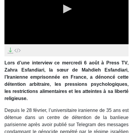
0
seconds
of
0
Lors d’une interview ce mercredi 6 août à Press TV,
seconds
Zahra Esfandiari, la sœur de Mahdieh Esfandiari,
l’Iranienne emprisonnée en France, a dénoncé cette
détention arbitraire, les pressions psychologiques,
les restrictions alimentaires et les atteintes à sa liberté
religieuse.
Depuis le 28 février, l’universitaire iranienne de 35 ans est
détenue dans un centre de détention de la banlieue
parisienne après avoir publié sur Telegram des messages
condamnant le génocide perpétré par le régime israélien