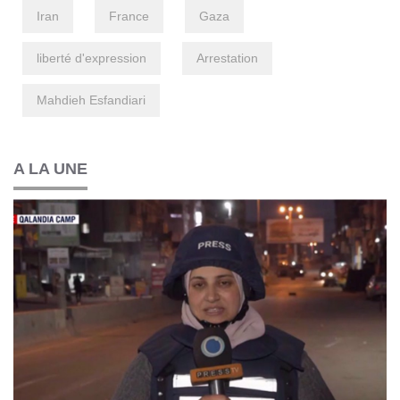
Iran
France
Gaza
liberté d'expression
Arrestation
Mahdieh Esfandiari
A LA UNE