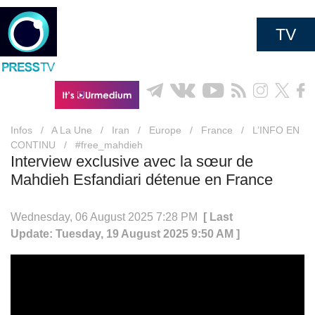
TV
Infos
/
A La Une
/
Iran
/
Europe
/
France
/
L’INFO EN
CONTINU
/
#free_mahdieh
Interview exclusive avec la sœur de
Mahdieh Esfandiari détenue en France
Wednesday, 06 August 2025 7:28 PM
[ Last
Update: Tuesday, 19 August 2025 9:50 AM ]