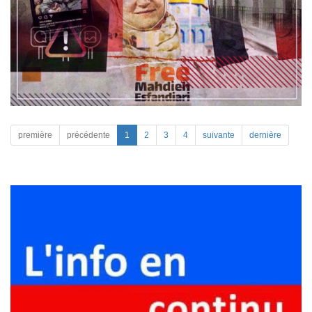
première
précédente
1
2
3
4
suivante
dernière